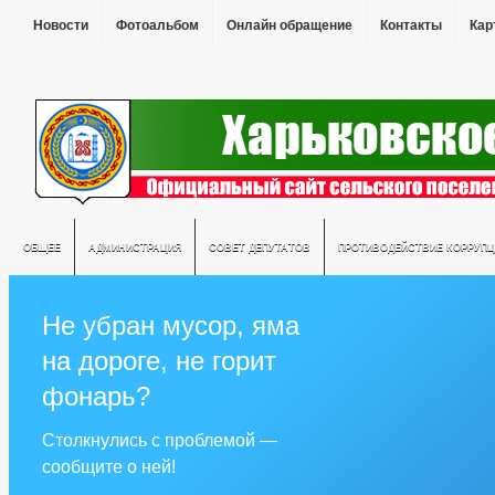
Новости
Фотоальбом
Онлайн обращение
Контакты
Кар
ОБЩЕЕ
АДМИНИСТРАЦИЯ
СОВЕТ ДЕПУТАТОВ
ПРОТИВОДЕЙСТВИЕ КОРРУПЦ
Не убран мусор, яма
на дороге, не горит
фонарь?
Столкнулись с проблемой —
сообщите о ней!