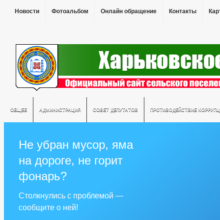
Новости
Фотоальбом
Онлайн обращение
Контакты
Кар
ОБЩЕЕ
АДМИНИСТРАЦИЯ
СОВЕТ ДЕПУТАТОВ
ПРОТИВОДЕЙСТВИЕ КОРРУПЦ
Не убран мусор, яма
на дороге, не горит
фонарь?
Столкнулись с проблемой —
сообщите о ней!