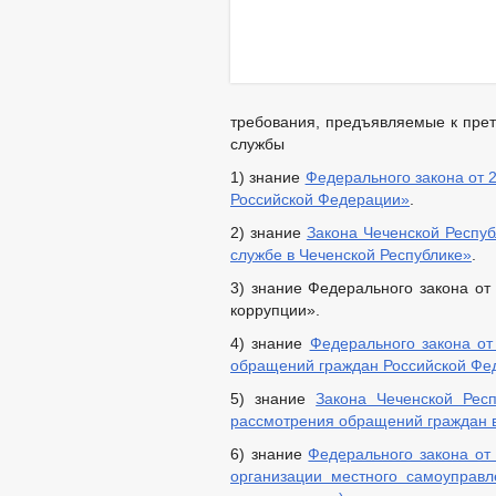
требования, предъявляемые к пре
службы
1) знание
Федерального закона от 
Российской Федерации»
.
2) знание
Закона Чеченской Респуб
службе в Чеченской Республике»
.
3) знание Федерального закона от
коррупции».
4) знание
Федерального закона от
обращений граждан Российской Фе
5) знание
Закона Чеченской Рес
рассмотрения обращений граждан в
6) знание
Федерального закона от
организации местного самоуправ