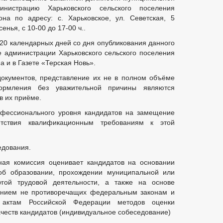
нистрацию Харьковского сельского поселения
на по адресу: с. Харьковское, ул. Севетская, 5
енья, с 10-00 до 17-00 ч..
20 календарных дней со дня опубликования данного
 администрации Харьковского сельского поселения
 и в Газете «Терская Новь».
окументов, представление их не в полном объёме
рмления без уважительной причины являются
в их приёме.
офессионального уровня кандидатов на замещение
етствия квалификационным требованиям к этой
едования.
ная комиссия оценивает кандидатов на основании
об образовании, прохождении муниципальной или
гой трудовой деятельности, а также на основе
ванием не противоречащих федеральным законам и
актам Российской Федерации методов оценки
честв кандидатов (индивидуальное собеседование)