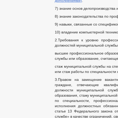
дополнениями)
.
7) знание основ делопроизводства 
8) знание законодательства по про
9) навыки, связанные со специфик
10) владение компьютерной техник
2.Требования к уровню професс
должностей муниципальной службы
высшее профессиональное образов
службы или образование, считающ
стаж муниципальной службы на спе
или стаж работы по специальности 
3.Правом на замещение вакант
граждане, отвечающие квалиф
должности муниципальной служ
образования, стажу муниципальной
по специальности, профессион
исполнения должностных обязанно
статье 13 Федерального закона 
службе» в качестве ограничений, с