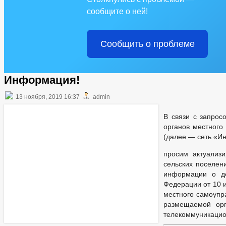
сообщите о ней!
Сообщить о проблеме
Информация!
13 ноября, 2019 16:37
admin
В связи с запрос
органов местного
(далее — сеть «Ин
просим актуализ
сельских поселен
информации о де
Федерации от 10 
местного самоупр
размещаемой орг
телекоммуникацио