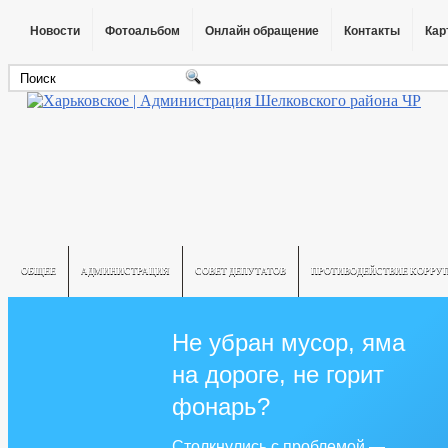
Новости
Фотоальбом
Онлайн обращение
Контакты
Кар
ОБЩЕЕ
АДМИНИСТРАЦИЯ
СОВЕТ ДЕПУТАТОВ
ПРОТИВОДЕЙСТВИЕ КОРРУ
Не убран мусор, яма
на дороге, не горит
фонарь?
Столкнулись с проблемой —