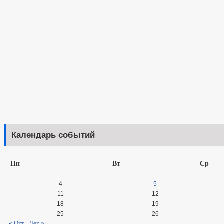
Календарь событий
Пн
Вт
Ср
4
5
11
12
18
19
25
26
« Окт
Дек »