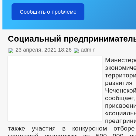
Сообщить о проблеме
Социальный предпринимател
23 апреля, 2021 18:26
admin
Министер
экономиче
территор
развити
Чеченск
сообщае
присво
«социаль
предпри
также участия в конкурсном отбор
грантовой поддержки до 500 000 р