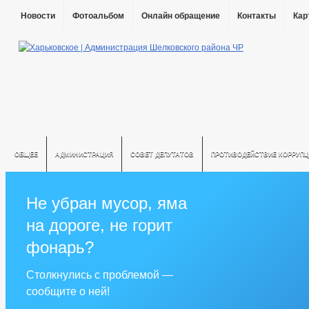
Новости
Фотоальбом
Онлайн обращение
Контакты
Кар
ОБЩЕЕ
АДМИНИСТРАЦИЯ
СОВЕТ ДЕПУТАТОВ
ПРОТИВОДЕЙСТВИЕ КОРРУПЦ
Не убран мусор, яма
на дороге, не горит
фонарь?
Столкнулись с проблемой —
сообщите о ней!