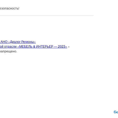
езопасность!
а АНО «Диалог Регионы»
ой отрасли «МЕБЕЛЬ & ИНТЕРЬЕР — 2023»
»
запрещено.