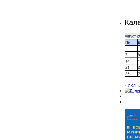
Кал
Август 2
Пн
1
7
8
14
1
21
2
28
2
« Июл