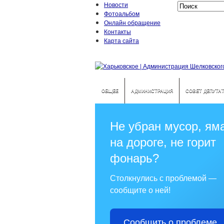
Новости
Фотоальбом
Онлайн обращение
Контакты
Карта сайта
ОБЩЕЕ
АДМИНИСТРАЦИЯ
СОВЕТ ДЕПУТА
Не убран мусор, ям
на дороге, не горит
фонарь?
Столкнулись с проблемой —
сообщите о ней!
Сообщить о проблеме