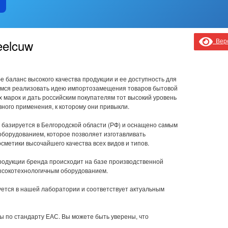
Верс
eelcuw
е баланс высокого качества продукции и ее доступность для
имся реализовать идею импортозамещения товаров бытовой
х марок и дать российским покупателям тот высокий уровень
вного применения, к которому они привыкли.
 базируется в Белгородской области (РФ) и оснащено самым
борудованием, которое позволяет изготавливать
сметики высочайшего качества всех видов и типов.
родукции бренда происходит на базе производственной
ысокотехнологичным оборудованием.
уется в нашей лаборатории и соответствует актуальным
 по стандарту ЕАС. Вы можете быть уверены, что