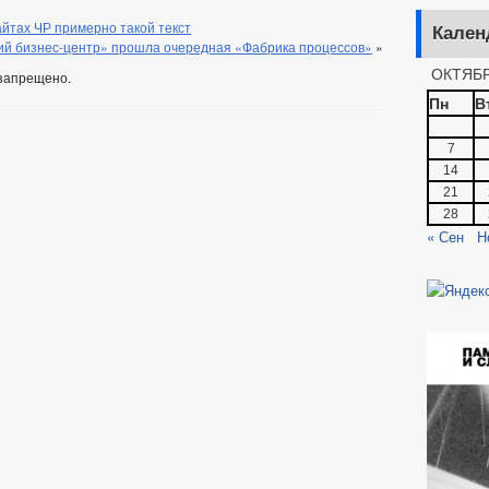
айтах ЧР примерно такой текст
Кален
ий бизнес-центр» прошла очередная «Фабрика процессов»
»
ОКТЯБР
запрещено.
Пн
В
7
14
21
28
« Сен
Н