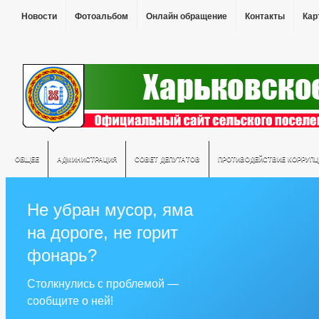
Новости
Фотоальбом
Онлайн обращение
Контакты
Кар
ОБЩЕЕ
АДМИНИСТРАЦИЯ
СОВЕТ ДЕПУТАТОВ
ПРОТИВОДЕЙСТВИЕ КОРРУПЦ
Не убран мусор, яма
на дороге, не горит
фонарь?
Столкнулись с проблемой —
сообщите о ней!