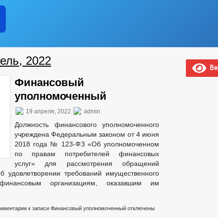
ПЛАНЫ И ОТЧЕТЫ РАБОТЫ АДМИНИСТРАЦИИ
НОСТИ ОМСУ, РАЗМЕЩАЕМОЙ В СЕТИ «ИНТЕРНЕТ»
ЛАВЫ ЧР ПОСТОЯННОГО ХАРАКТЕРА
Е
БЛАГОУСТРОЙСТВО
ГЕНЕРАЛЬНЫЙ ПЛАН
ель, 2022
ОНСТРУКЦИЙ
ПРАВИЛА ЗЕМЛЕПОЛЬЗОВАНИЯ И ЗАСТРОЙКИ
Вер
ТЕЛЬНОГО ПРОЕКТИРОВАНИЯ
Финансовый
В
СТРУКТУРА, ПОЛНОМОЧИЯ, ЗАДАЧИ И ФУНКЦИИ
уполномоченный
ЦИПАЛЬНЫХ СЛУЖАЩИХ АДМИНИСТРАЦИИ
РЕЕСТР МУНИЦИПАЛЬ
ЧЕНИИ
ПОРЯДОК ПОСТУПЛЕНИЯ ГРАЖДАН НА МУНИЦИПАЛЬНУЮ
19 апреля, 2022
admin
НАЯ ИНФОРМАЦИЯ
СВЕДЕНИЯ О ВАКАНТНЫХ ДОЛЖНОСТЯХ
Должность финансового уполномоченного
НОРМАТИВНО-ПРАВОВЫЕ АКТЫ
УСЛОВИЯ И РЕЗУЛЬТАТ
учреждена Федеральным законом от 4 июня
УДА
СОСТАВ ПОСЕЛЕНИЯ
СВЕДЕНИЯ О СМИ, УЧРЕЖДЕН
2018 года № 123-ФЗ «Об уполномоченном
по правам потребителей финансовых
И
услуг» для рассмотрения обращений
ЛИЧЕСТВО СУБЪЕКТОВ МАЛОГО И СРЕДНЕГО ПРЕДПРИНЕМАТЕЛЬСТВА
об удовлетворении требований имущественного
 БИЗНЕСА
СВЕДЕНИЯ О ЛЬГОТАХ, ОТСРОЧКАХ, РАССРОЧКАХ
финансовым организациям, оказавшим им
ЧИ В АРЕНДУ
ИНФОРМАЦИОННЫЕ МАТЕРИАЛЫ
ЧИСЛО З
ФИНАНСОВО-ЭКОНОМИЧЕСКОЕ СОСТОЯНИЕ СУБЪЕКТОВ
З
мментарии
к записи Финансовый уполномоченный
отключены