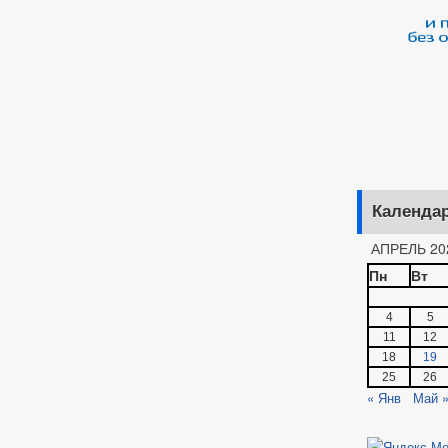
ОЕКТЫ РЕШЕНИЙ О ВНЕСЕНИИ ИЗМЕНЕНИЙ В УСТАВ
ЛАМЕНТОВ
_
ЗАТЕЛЬНЫЕ ТРЕБОВАНИЯ
АДМИНИСТРАТИВНЫЕ РЕГЛАМЕНТЫ
РАСПОРЯЖЕНИЯ АДМИНИСТРАЦИИ
РЕШЕНИЯ
ПР
ПУБЛИЧНЫЕ СЛУШАНИЯ
ФЕДЕРАЛЬНЫЕ ЗАКОНЫ
БЮДЖЕТА
_
ЕНИЕ УСЛУГ ИНВАЛИДАМ
ПРОЕКТЫ АДМИНИСТРАТИВНЫХ РЕГ
МУНИЦИПАЛЬНЫХ УСЛУГ
МУНИЦИПАЛЬНЫЕ УСЛУГИ
НОР
Календа
ЗАТЕЛЬНЫЕ ТРЕБОВАНИЯ, СОБЛЮДЕНИЕ КОТОРЫХ ОЦЕНИВАЕТСЯ ПРИ
АПРЕЛЬ 20
Е
ИНТЕРНЕТ ПРИЕМНАЯ
ГРАФИК ПРИЕМА ГРАЖДАН
Пн
Вт
Й ГРАЖДАН
ФОРМА ОБРАЩЕНИЙ И ЗАЯВЛЕНИЙ
ПОРЯДО
ОТРЕНИЯ ОБРАЩЕНИЙ
4
5
11
12
18
19
25
26
« Янв
Май 