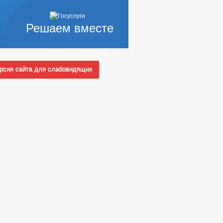
Решаем вместе
сия сайта для слабовидящих
НОГО ИМУЩЕСТВА
 СЛУЖБУ
Ы КОНКУРСОВ
_
НЫХ АДМИНИСТРАЦИЕЙ
АМЕЩЕННЫХ РАБОЧИХ МЕСТ
АКУПКА ТОВАРОВ, РАБОТ И УСЛУГ