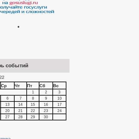
ОТЕСТЫ
ЛАМЕНТОВ
МАТИВНО-ПРАВОВЫЕ АКТЫ
рь событий
 ПРОВЕДЕНИИ МЕРОПРИЯТИЙ ПО
22
АНАЛИЗ ОБРАЩЕНИЙ ГРАЖДАН
Ср
Чт
Пт
Сб
Вс
К РАССМОТРЕНИЯ ОБРАЩЕНИЙ
1
2
3
6
7
8
9
10
13
14
15
16
17
20
21
22
23
24
27
28
29
30
»