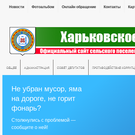
Новости
Фотоальбом
Онлайн обращение
Контакты
Кар
ОБЩЕЕ
АДМИНИСТРАЦИЯ
СОВЕТ ДЕПУТАТОВ
ПРОТИВОДЕЙСТВИЕ КОРРУПЦ
Не убран мусор, яма
на дороге, не горит
фонарь?
Столкнулись с проблемой —
сообщите о ней!