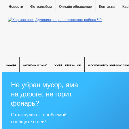
Новости
Фотоальбом
Онлайн обращение
Контакты
Кар
ОБЩЕЕ
АДМИНИСТРАЦИЯ
СОВЕТ ДЕПУТАТОВ
ПРОТИВОДЕЙСТВИЕ КОРРУПЦ
Не убран мусор, яма
на дороге, не горит
фонарь?
Столкнулись с проблемой —
сообщите о ней!